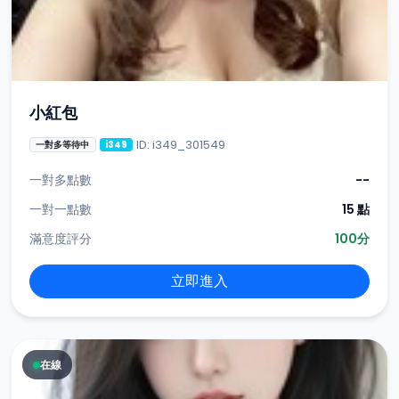
小紅包
ID: i349_301549
一對多等待中
i349
一對多點數
--
一對一點數
15 點
滿意度評分
100分
立即進入
在線