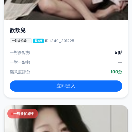
歆歆兒
ID: i349_301225
一對多忙線中
i349
一對多點數
5 點
一對一點數
--
滿意度評分
100分
立即進入
一對多忙線中