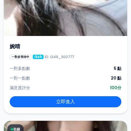
婉晴
ID: i349_300777
一對多等待中
i349
一對多點數
5 點
一對一點數
20 點
滿意度評分
100分
立即進入
在線