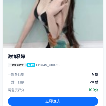
激情騷婦
ID: i349_300750
一對多等待中
i349
一對多點數
5 點
一對一點數
20 點
滿意度評分
100分
立即進入