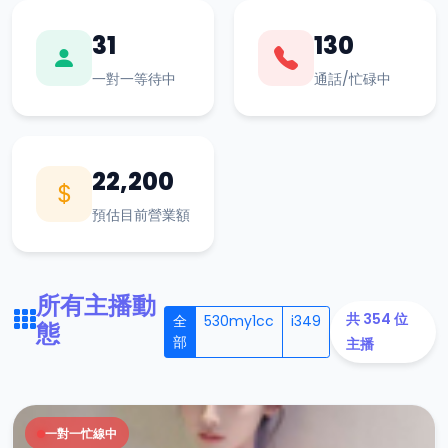
31
130
一對一等待中
通話/忙碌中
22,200
預估目前營業額
所有主播動
共 354 位
全
530my1cc
i349
態
部
主播
一對一忙線中