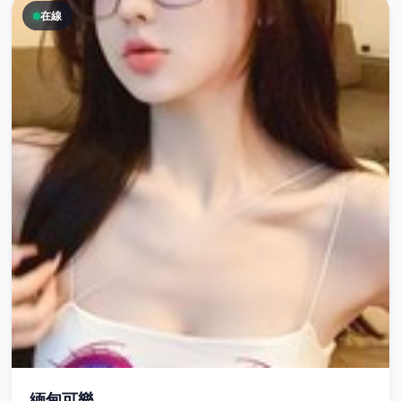
在線
緬甸可樂