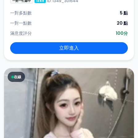
ID: i349_301644
一對一忙線中
i349
一對多點數
5 點
一對一點數
20 點
滿意度評分
100分
立即進入
在線