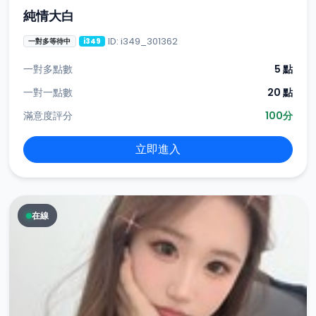
純情大白
ID: i349_301362
一對多等待中
i349
一對多點數
5 點
一對一點數
20 點
滿意度評分
100分
立即進入
在線