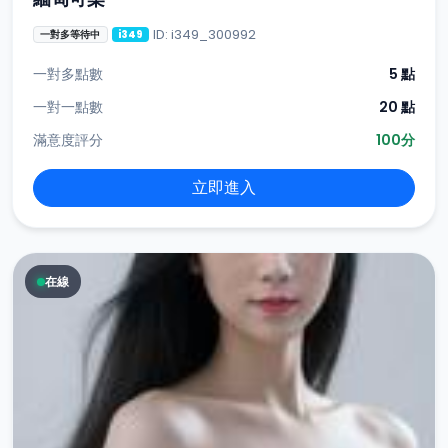
ID: i349_300992
一對多等待中
i349
一對多點數
5 點
一對一點數
20 點
滿意度評分
100分
立即進入
在線