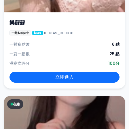
樂蘇蘇
ID: i349_300978
一對多等待中
i349
一對多點數
6 點
一對一點數
25 點
滿意度評分
100分
立即進入
在線